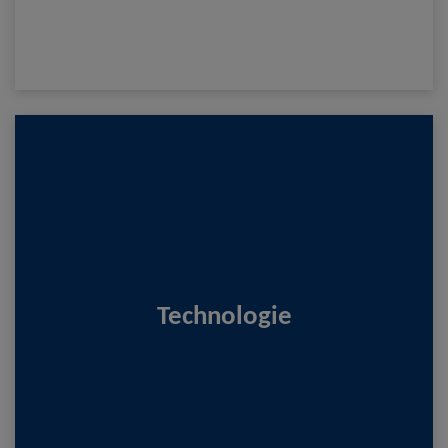
Unsere Geräte, Systeme und Komponenten decken annähernd
den gesamten Photonik-Bereich ab.
Technologie
Für alle anderen Fälle helfen wir gerne mit unserer
Branchenerfahrung weiter.