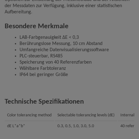
der Messdaten zur Verfügung, inklusive einer statistischen
Aufbereitung.
Besondere Merkmale
LAB-Farbgenauigkeit ΔE < 0,3
Berührungslose Messung, 10 cm Abstand
Umfangreiche Datenvisualisierungssoftware
PLC-steuerbar, RS485
Speicherung von 40 Referenzfarben
Wählbare Farbtoleranz
IP64 bei geringer Größe
Technische Spezifikationen
Color tolerancing method
Selectable tolerancing levels (dE)
Internal s
dE L*a*b*
0.3, 0.5, 1.0, 3.0, 5.0
40 referen