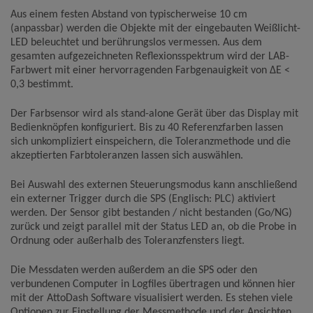
Aus einem festen Abstand von typischerweise 10 cm
Name
Google Analytics
(anpassbar) werden die Objekte mit der eingebauten Weißlicht-
LED beleuchtet und berührungslos vermessen. Aus dem
Anbieter
Google LLC
gesamten aufgezeichneten Reflexionsspektrum wird der LAB-
Zweck
Cookie von Google für Website-Analysen.
Farbwert mit einer hervorragenden Farbgenauigkeit von ΔE <
Erzeugt statistische Daten darüber, wie der
Besucher die Website nutzt.
0,3 bestimmt.
Cookie Name
_ga,_gid
Cookie Laufzeit
2 Jahre
Der Farbsensor wird als stand-alone Gerät über das Display mit
Bedienknöpfen konfiguriert. Bis zu 40 Referenzfarben lassen
sich unkompliziert einspeichern, die Toleranzmethode und die
Infos schließen
akzeptierten Farbtoleranzen lassen sich auswählen.
Bei Auswahl des externen Steuerungsmodus kann anschließend
ein externer Trigger durch die SPS (Englisch: PLC) aktiviert
werden. Der Sensor gibt bestanden / nicht bestanden (Go/NG)
zurück und zeigt parallel mit der Status LED an, ob die Probe in
Ordnung oder außerhalb des Toleranzfensters liegt.
Die Messdaten werden außerdem an die SPS oder den
verbundenen Computer in Logfiles übertragen und können hier
mit der AttoDash Software visualisiert werden. Es stehen viele
Optionen zur Einstellung der Messmethode und der Ansichten