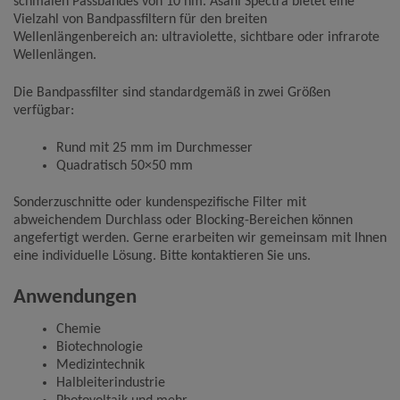
schmalen Passbandes von 10 nm. Asahi Spectra bietet eine
Vielzahl von Bandpassfiltern für den breiten
Name
Google Analytics
Wellenlängenbereich an: ultraviolette, sichtbare oder infrarote
Wellenlängen.
Anbieter
Google LLC
Zweck
Cookie von Google für Website-Analysen.
Erzeugt statistische Daten darüber, wie der
Die Bandpassfilter sind standardgemäß in zwei Größen
Besucher die Website nutzt.
verfügbar:
Cookie Name
_ga,_gid
Cookie Laufzeit
2 Jahre
Rund mit 25 mm im Durchmesser
Quadratisch 50×50 mm
Infos schließen
Sonderzuschnitte oder kundenspezifische Filter mit
abweichendem Durchlass oder Blocking-Bereichen können
angefertigt werden. Gerne erarbeiten wir gemeinsam mit Ihnen
eine individuelle Lösung. Bitte kontaktieren Sie uns.
Anwendungen
Chemie
Biotechnologie
Medizintechnik
Halbleiterindustrie