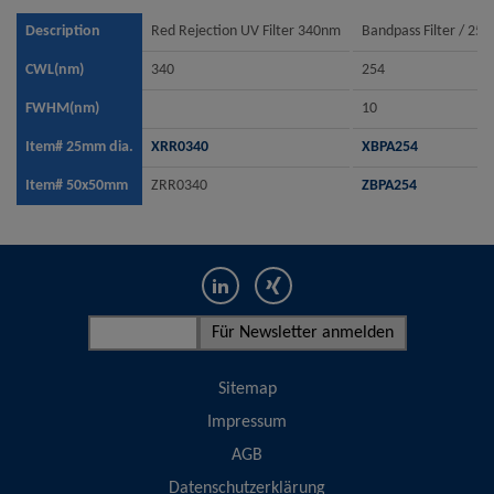
Description
Red Rejection UV Filter 340nm
Bandpass Filter / 25
CWL(nm)
340
254
FWHM(nm)
10
Item# 25mm dia.
XRR0340
XBPA254
Item# 50x50mm
ZRR0340
ZBPA254
Sitemap
Impressum
AGB
Datenschutzerklärung