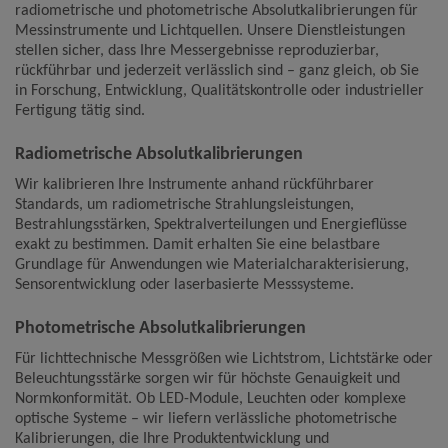
radiometrische und photometrische Absolutkalibrierungen für
Messinstrumente und Lichtquellen. Unsere Dienstleistungen
Name
Google Analytics
stellen sicher, dass Ihre Messergebnisse reproduzierbar,
Anbieter
Google LLC
rückführbar und jederzeit verlässlich sind – ganz gleich, ob Sie
Zweck
Cookie von Google für Website-Analysen.
in Forschung, Entwicklung, Qualitätskontrolle oder industrieller
Erzeugt statistische Daten darüber, wie der
Fertigung tätig sind.
Besucher die Website nutzt.
Cookie Name
_ga,_gid
Radiometrische Absolutkalibrierungen
Cookie Laufzeit
2 Jahre
Wir kalibrieren Ihre Instrumente anhand rückführbarer
Standards, um radiometrische Strahlungsleistungen,
Infos schließen
Bestrahlungsstärken, Spektralverteilungen und Energieflüsse
exakt zu bestimmen. Damit erhalten Sie eine belastbare
Grundlage für Anwendungen wie Materialcharakterisierung,
Sensorentwicklung oder laserbasierte Messsysteme.
Photometrische Absolutkalibrierungen
Für lichttechnische Messgrößen wie Lichtstrom, Lichtstärke oder
Beleuchtungsstärke sorgen wir für höchste Genauigkeit und
Normkonformität. Ob LED-Module, Leuchten oder komplexe
optische Systeme – wir liefern verlässliche photometrische
Kalibrierungen, die Ihre Produktentwicklung und