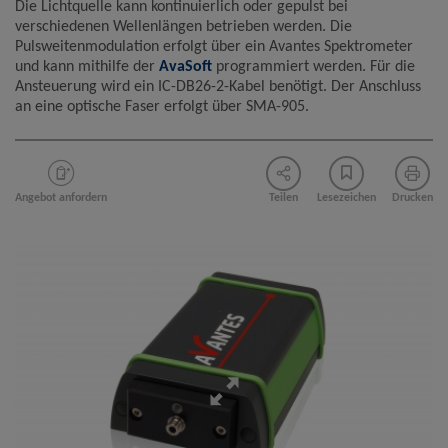
Die Lichtquelle kann kontinuierlich oder gepulst bei
verschiedenen Wellenlängen betrieben werden. Die
Name
Google Analytics
Pulsweitenmodulation erfolgt über ein Avantes Spektrometer
Anbieter
Google LLC
und kann mithilfe der
AvaSoft
programmiert werden. Für die
Ansteuerung wird ein IC-DB26-2-Kabel benötigt. Der Anschluss
Zweck
Cookie von Google für Website-Analysen.
Erzeugt statistische Daten darüber, wie der
an eine optische Faser erfolgt über SMA-905.
Besucher die Website nutzt.
Cookie Name
_ga,_gid
Cookie Laufzeit
2 Jahre
Angebot anfordern
Teilen
Lesezeichen
Drucken
Infos schließen