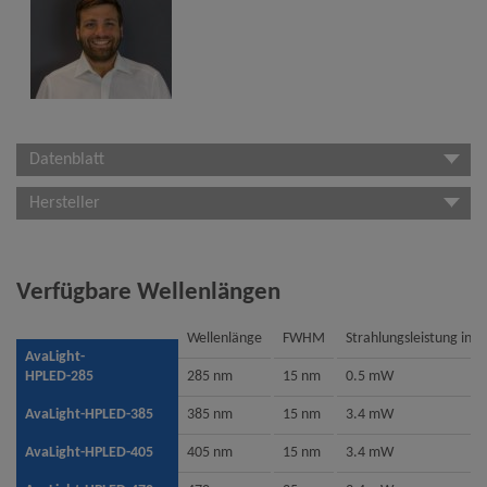
Datenblatt
Hersteller
Verfügbare Wellenlängen
Wellenlänge
FWHM
Strahlungsleistung in 
AvaLight-
HPLED-285
285 nm
15 nm
0.5 mW
AvaLight-HPLED-385
385 nm
15 nm
3.4 mW
AvaLight-HPLED-405
405 nm
15 nm
3.4 mW