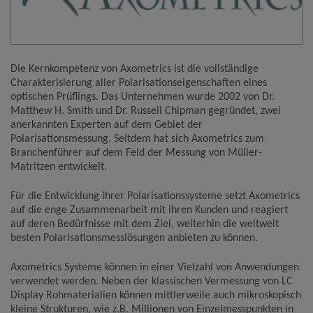
Name
Google Analytics
Anbieter
Google LLC
Zweck
Cookie von Google für Website-Analysen.
Die Kernkompetenz von Axometrics ist die vollständige
Erzeugt statistische Daten darüber, wie der
Besucher die Website nutzt.
Charakterisierung aller Polarisationseigenschaften eines
Cookie Name
_ga,_gid
optischen Prüflings. Das Unternehmen wurde 2002 von Dr.
Matthew H. Smith und Dr. Russell Chipman gegründet, zwei
Cookie Laufzeit
2 Jahre
anerkannten Experten auf dem Gebiet der
Polarisationsmessung. Seitdem hat sich Axometrics zum
Infos schließen
Branchenführer auf dem Feld der Messung von Müller-
Matritzen entwickelt.
Für die Entwicklung ihrer Polarisationssysteme setzt Axometrics
auf die enge Zusammenarbeit mit ihren Kunden und reagiert
auf deren Bedürfnisse mit dem Ziel, weiterhin die weltweit
besten Polarisationsmesslösungen anbieten zu können.
Axometrics Systeme können in einer Vielzahl von Anwendungen
verwendet werden. Neben der klassischen Vermessung von LC
Display Rohmaterialien können mittlerweile auch mikroskopisch
kleine Strukturen, wie z.B. Millionen von Einzelmesspunkten in