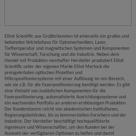
Name
Google Analytics
Anbieter
Google LLC
Zweck
Cookie von Google für Website-Analysen.
Erzeugt statistische Daten darüber, wie der
Besucher die Website nutzt.
Elliot Scientific aus Großbritannien ist einerseits ein großes und
Cookie Name
_ga,_gid
bekanntes Vetriebshaus für Optomechaniken, Laser,
Tieftemperatur und magnetischen Systemen und Komponenten
Cookie Laufzeit
2 Jahre
für Wissenschaft, Forschung und die Industrie. Neben dem
Handel mit Produkten namhafter Hersteller produziert Elliot
Infos schließen
Scientific unter der eigenen Marke Elliot Martock die
preisgekrönten optischen Pinzetten und
Mikropositioniersysteme mit einer Auflösung im nm-Bereich,
wie sie z.B. für die Faserpositionierung benötigt werden. Es gibt
eine Vielzahl von zusätzlichen Komponenten für die
Faserpositionierung, automatisierte Ausrichtungssysteme und
ein wachsendes Portfolio an anderen erstklassigen Produkten.
Der Kundenstamm reicht von akademischen Institutionen,
Regierungsbehörden, bis zu kommerziellen Forschern und der
Industrie. Der Hersteller beschäftigt hochqualifizierte
Ingenieure und Wissenschaftler, um den Kunden bei der
Auswahl der verfügbaren Optionen zu helfen und damit