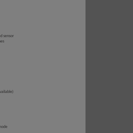
d sensor
nes
vailable)
 mode