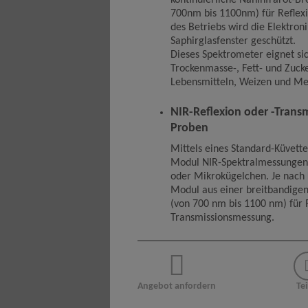
kontinuierliche Nahinfrarot-Br
700nm bis 1100nm) für Refle
des Betriebs wird die Elektroni
Saphirglasfenster geschützt.
Dieses Spektrometer eignet sic
Trockenmasse-, Fett- und Zuc
Lebensmitteln, Weizen und Me
NIR-Reflexion oder -Transm
Proben
Mittels eines Standard-Küvette
Modul NIR-Spektralmessungen a
oder Mikrokügelchen. Je nach 
Modul aus einer breitbandigen
(von 700 nm bis 1100 nm) für R
Transmissionsmessung.
Angebot anfordern
Tei