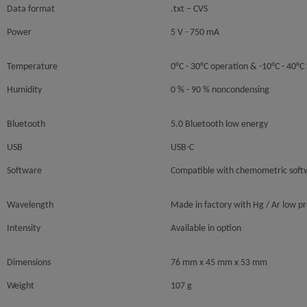
Data format
.txt – CVS
Power
5 V - 750 mA
Temperature
0°C - 30°C operation & -10°C - 40°C
Humidity
0 % - 90 % noncondensing
Bluetooth
5.0 Bluetooth low energy
USB
USB-C
Software
Compatible with chemometric soft
Wavelength
Made in factory with Hg / Ar low p
Intensity
Available in option
Dimensions
76 mm x 45 mm x 53 mm
Weight
107 g