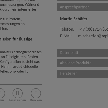
eitbandlichtquelle (von
xionsmessungen. Während
Ansprechpartner
k durch ein integriertes
Martin Schäfer
h für Protein-,
kermessungen an
hlen.
Telefon:
+49 (0)8191-985
E-Mail:
m.schaefer@mph
ission für flüssige
nhalters ermöglicht dieses
Datenblatt
n Flüssigkeiten, Pasten
Konfiguration besteht das
Ähnliche Produkte
 Nahinfrarot-Lichtquelle
eflexions- oder für
Hersteller
len
Lesezeichen
Drucken