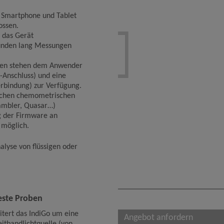
t Smartphone und Tablet
Name
Google Analytics

ossen.
Anbieter
Google LLC
 das Gerät
Zweck
Cookie von Google für Website-Analysen. Erzeugt
tunden lang Messungen
statistische Daten darüber, wie der Besucher die
Website nutzt.
aten stehen dem Anwender
Cookie Name
_ga,_gid
Anschluss) und eine
Cookie Laufzeit
2 Jahre
rbindung) zur Verfügung.
lichen chemometrischen
ambler, Quasar…)
Infos schließen
g der Firmware an
möglich.
lyse von flüssigen oder
este Proben
tert das IndiGo um eine
Angebot anfordern