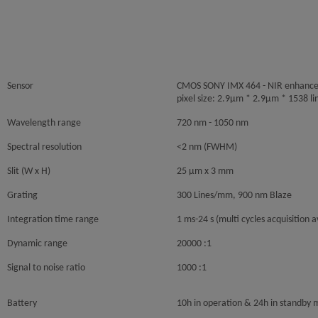
Sensor
CMOS SONY IMX 464 - NIR enhance
pixel size: 2.9μm * 2.9μm * 1538 li
Wavelength range
720 nm - 1050 nm
Spectral resolution
<2 nm (FWHM)
Slit (W x H)
25 µm x 3 mm
Grating
300 Lines/mm, 900 nm Blaze
Integration time range
1 ms-24 s (multi cycles acquisition a
Dynamic range
20000 :1
Signal to noise ratio
1000 :1
Battery
10h in operation & 24h in standby