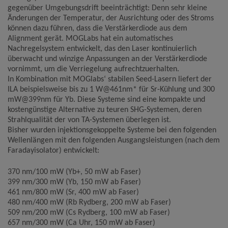
gegenüber Umgebungsdrift beeinträchtigt: Denn sehr kleine
Änderungen der Temperatur, der Ausrichtung oder des Stroms
Name
Google Analytics
können dazu führen, dass die Verstärkerdiode aus dem
Anbieter
Google LLC
Alignment gerät. MOGLabs hat ein automatisches
Zweck
Cookie von Google für Website-Analysen.
Nachregelsystem entwickelt, das den Laser kontinuierlich
Erzeugt statistische Daten darüber, wie der
Besucher die Website nutzt.
überwacht und winzige Anpassungen an der Verstärkerdiode
vornimmt, um die Verriegelung aufrechtzuerhalten.
Cookie Name
_ga,_gid
In Kombination mit MOGlabs‘ stabilen Seed-Lasern liefert der
Cookie Laufzeit
2 Jahre
ILA beispielsweise bis zu 1 W@461nm* für Sr-Kühlung und 300
mW@399nm für Yb. Diese Systeme sind eine kompakte und
kostengünstige Alternative zu teuren SHG-Systemen, deren
Infos schließen
Strahlqualität der von TA-Systemen überlegen ist.
Bisher wurden injektionsgekoppelte Systeme bei den folgenden
Wellenlängen mit den folgenden Ausgangsleistungen (nach dem
Faradayisolator) entwickelt:
370 nm/100 mW (Yb+, 50 mW ab Faser)
399 nm/300 mW (Yb, 150 mW ab Faser)
461 nm/800 mW (Sr, 400 mW ab Faser)
480 nm/400 mW (Rb Rydberg, 200 mW ab Faser)
509 nm/200 mW (Cs Rydberg, 100 mW ab Faser)
657 nm/300 mW (Ca Uhr, 150 mW ab Faser)