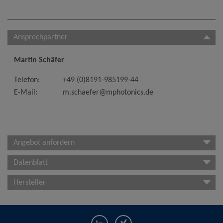
Ansprechpartner
Martin Schäfer
Telefon:
+49 (0)8191-985199-44
E-Mail:
m.schaefer@mphotonics.de
Angebot anfordern
Datenblatt
Hersteller