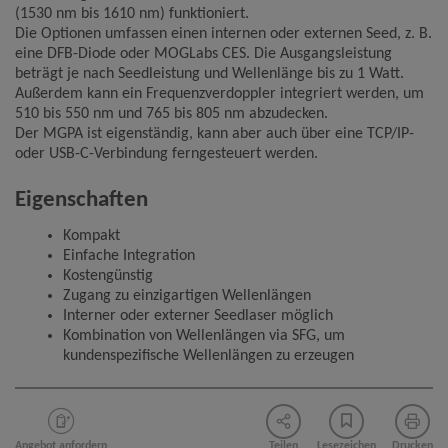
(1530 nm bis 1610 nm) funktioniert.
Die Optionen umfassen einen internen oder externen Seed, z. B.
Name
Google Analytics
eine DFB-Diode oder MOGLabs CES. Die Ausgangsleistung
Anbieter
Google LLC
beträgt je nach Seedleistung und Wellenlänge bis zu 1 Watt.
Zweck
Cookie von Google für Website-Analysen.
Außerdem kann ein Frequenzverdoppler integriert werden, um
Erzeugt statistische Daten darüber, wie der
510 bis 550 nm und 765 bis 805 nm abzudecken.
Besucher die Website nutzt.
Der MGPA ist eigenständig, kann aber auch über eine TCP/IP-
Cookie Name
_ga,_gid
oder USB-C-Verbindung ferngesteuert werden.
Cookie Laufzeit
2 Jahre
Eigenschaften
Infos schließen
Kompakt
Einfache Integration
Kostengünstig
Zugang zu einzigartigen Wellenlängen
Interner oder externer Seedlaser möglich
Kombination von Wellenlängen via SFG, um
kundenspezifische Wellenlängen zu erzeugen
Angebot anfordern
Teilen
Lesezeichen
Drucken