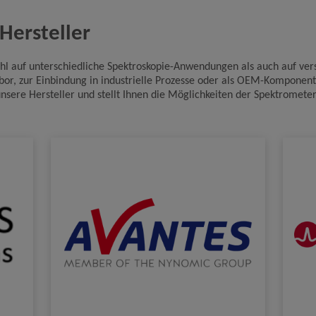
Name
Google Analytics
Hersteller
Anbieter
Google LLC
Zweck
Cookie von Google für Website-Analysen. Erzeugt
ohl auf unterschiedliche Spektroskopie-Anwendungen als auch auf ve
statistische Daten darüber, wie der Besucher die
Website nutzt.
abor, zur Einbindung in industrielle Prozesse oder als OEM-Komponen
nsere Hersteller und stellt Ihnen die Möglichkeiten der Spektromete
Cookie Name
_ga,_gid
Cookie Laufzeit
2 Jahre
Infos schließen