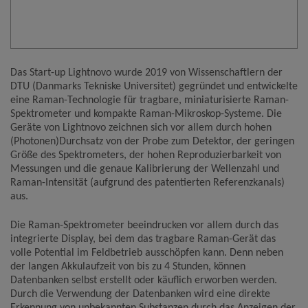
Name
Google Analytics
Anbieter
Google LLC
Zweck
Cookie von Google für Website-Analysen.
Erzeugt statistische Daten darüber, wie der
Das Start-up Lightnovo wurde 2019 von Wissenschaftlern der
Besucher die Website nutzt.
DTU (Danmarks Tekniske Universitet) gegründet und entwickelte
Cookie Name
_ga,_gid
eine Raman-Technologie für tragbare, miniaturisierte Raman-
Cookie Laufzeit
2 Jahre
Spektrometer und kompakte Raman-Mikroskop-Systeme. Die
Geräte von Lightnovo zeichnen sich vor allem durch hohen
(Photonen)Durchsatz von der Probe zum Detektor, der geringen
Infos schließen
Größe des Spektrometers, der hohen Reproduzierbarkeit von
Messungen und die genaue Kalibrierung der Wellenzahl und
Raman-Intensität (aufgrund des patentierten Referenzkanals)
aus.
Die Raman-Spektrometer beeindrucken vor allem durch das
integrierte Display, bei dem das tragbare Raman-Gerät das
volle Potential im Feldbetrieb ausschöpfen kann. Denn neben
der langen Akkulaufzeit von bis zu 4 Stunden, können
Datenbanken selbst erstellt oder käuflich erworben werden.
Durch die Verwendung der Datenbanken wird eine direkte
Erkennung von unbekannten Substanzen durch das Anzeigen der