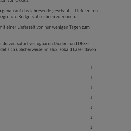
ion von Oxxius!
n genau auf das Jahresende geschaut – Lieferzeiten
 begrenzte Budgets abrechnen zu können.
mit einer Lieferzeit von nur wenigen Tagen zum
ie derzeit sofort verfügbaren Dioden- und DPSS-
det sich üblicherweise im Flux, sobald Laser davon
1
1
1
1
1
1
1