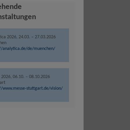
ehende
nstaltungen
tica 2026, 24.03. – 27.03.2026
hen
://analytica.de/de/muenchen/
n 2026, 06.10. – 08.10.2026
art
://www.messe-stuttgart.de/vision/