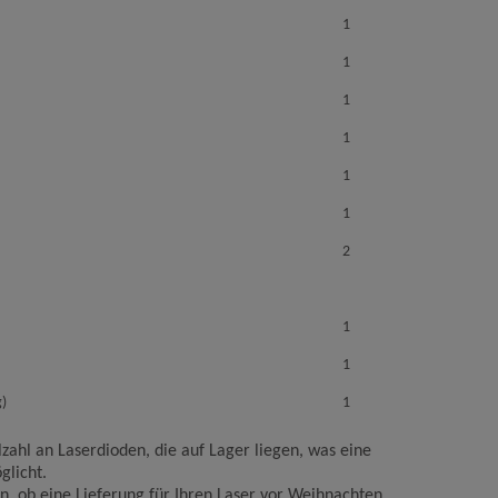
1
1
1
1
1
1
2
1
1
g)
1
zahl an Laserdioden, die auf Lager liegen, was eine
glicht.
n, ob eine Lieferung für Ihren Laser vor Weihnachten