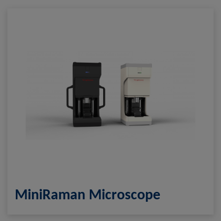
Name
Google Analytics
Anbieter
Google LLC
Zweck
Cookie von Google für Website-Analysen.
Erzeugt statistische Daten darüber, wie der
Besucher die Website nutzt.
Cookie Name
_ga,_gid
Cookie Laufzeit
2 Jahre
Infos schließen
MiniRaman Microscope