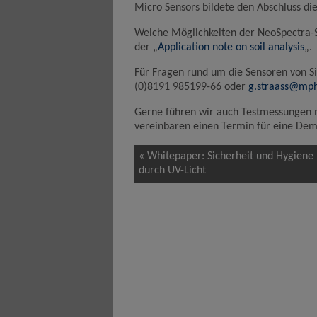
Micro Sensors bildete den Abschluss di
Welche Möglichkeiten der NeoSpectra-Sc
der „
Application note on soil analysis
„.
Für Fragen rund um die Sensoren von Si
(0)8191 985199-66 oder
g.straass@mph
Gerne führen wir auch Testmessungen m
vereinbaren einen Termin für eine Demo
« Whitepaper: Sicherheit und Hygiene
durch UV-Licht