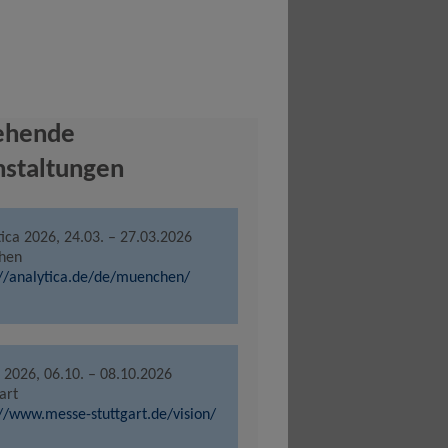
ehende
nstaltungen
tica 2026, 24.03. – 27.03.2026
hen
://analytica.de/de/muenchen/
n 2026, 06.10. – 08.10.2026
art
://www.messe-stuttgart.de/vision/