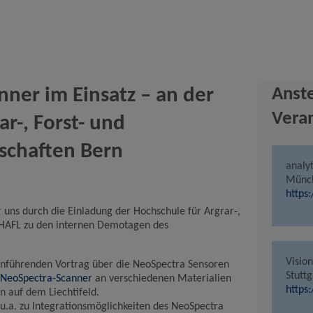
Name
Google Analytics
Anbieter
Google LLC
Zweck
Cookie von Google für Website-Analysen. Erzeugt
statistische Daten darüber, wie der Besucher die
Website nutzt.
ner im Einsatz – an der
Anst
Cookie Name
_ga,_gid
Cookie Laufzeit
2 Jahre
Vera
r-, Forst- und
schaften Bern
Infos schließen
analy
Münc
https
 uns durch die Einladung der Hochschule für Argrar-,
 HAFL zu den internen Demotagen des
Visio
führenden Vortrag über die NeoSpectra Sensoren
Stuttg
NeoSpectra-Scanner
an verschiedenen Materialien
https
 auf dem Liechtifeld.
 u.a. zu Integrationsmöglichkeiten des NeoSpectra