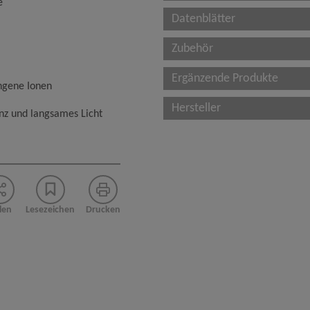
e
Datenblätter
Zubehör
Ergänzende Produkte
ngene Ionen
Hersteller
nz und langsames Licht
len
Lesezeichen
Drucken