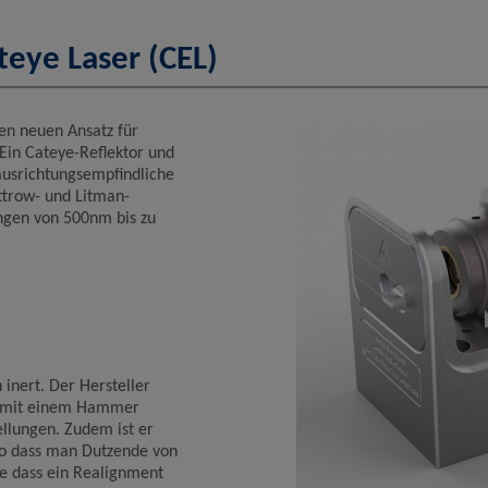
Name
Google Analytics
eye Laser (CEL)
Anbieter
Google LLC
Zweck
Cookie von Google für Website-Analysen. Erzeugt
statistische Daten darüber, wie der Besucher die
Website nutzt.
en neuen Ansatz für
Cookie Name
_ga,_gid
Ein Cateye-Reflektor und
 ausrichtungsempfindliche
Cookie Laufzeit
2 Jahre
ttrow- und Litman-
ngen von 500nm bis zu
Infos schließen
h inert. Der Hersteller
ch mit einem Hammer
ellungen. Zudem ist er
 so dass man Dutzende von
 dass ein Realignment