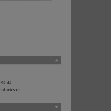
199-44
otonics.de