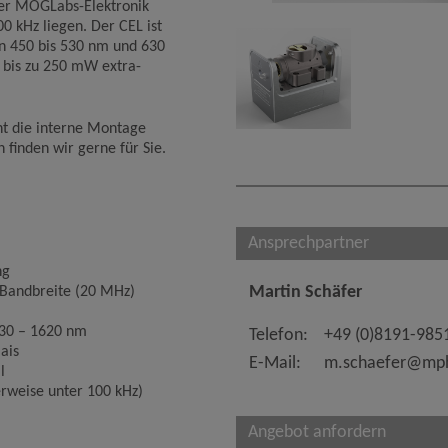
der MOGLabs-Elektronik
00 kHz liegen. Der CEL ist
n 450 bis 530 nm und 630
n bis zu 250 mW extra-
t die interne Montage
n finden wir gerne für Sie.
Ansprechpartner
ng
Martin Schäfer
 Bandbreite (20 MHz)
630 – 1620 nm
Telefon:
+49 (0)8191-985
ais
E-Mail:
m.schaefer@mph
l
rweise unter 100 kHz)
Angebot anfordern