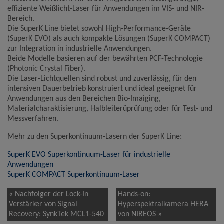
effiziente Weißlicht-Laser für Anwendungen im VIS- und NIR-
Bereich.
Name
Google Analytics
Die SuperK Line bietet sowohl High-Performance-Geräte
Anbieter
Google LLC
(SuperK EVO) als auch kompakte Lösungen (SuperK COMPACT)
Zweck
Cookie von Google für Website-Analysen.
zur Integration in industrielle Anwendungen.
Erzeugt statistische Daten darüber, wie der
Besucher die Website nutzt.
Beide Modelle basieren auf der bewährten PCF-Technologie
(Photonic Crystal Fiber).
Cookie Name
_ga,_gid
Die Laser-Lichtquellen sind robust und zuverlässig, für den
Cookie Laufzeit
2 Jahre
intensiven Dauerbetrieb konstruiert und ideal geeignet für
Anwendungen aus den Bereichen Bio-Imaiging,
Infos schließen
Materialcharaktisierung, Halbleiterüprüfung oder für Test- und
Messverfahren.
Mehr zu den Superkontinuum-Lasern der SuperK Line:
SuperK EVO Superkontinuum-Laser für industrielle
Anwendungen
SuperK COMPACT Superkontinuum-Laser
« Nachfolger der Lock-In
Hands-on:
Verstärker von Signal
Hyperspektralkamera HERA
Recovery: SynkTek MCL1-540
von NIREOS »