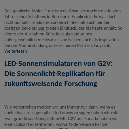
Der spanische Maler Francisco de Goya verbrachte die letzten
Name
Google Analytics
Jahre seines Schaffens in Bordeaux, Frankreich. Er war dort
Anbieter
Google LLC
nicht nur sehr produktiv, sondern hinterließ auch bei der
Zweck
Cookie von Google für Website-Analysen.
dortigen Bevölkerung großen Eindruck, der bis heute anhält. So
Erzeugt statistische Daten darüber, wie der
Besucher die Website nutzt.
diente der Ausnahme-Künstler aufgrund seines
Cookie Name
_ga,_gid
außergewöhnlichen Einsatzes von Farben auch als Inspiration
bei der Namensfindung unseres neuen Partners GoyaLab.
Cookie Laufzeit
2 Jahre
Weiterlesen
Infos schließen
LED-Sonnensimulatoren von G2V:
Die Sonnenlicht-Replikation für
zukunftsweisende Forschung
Wie versprochen melden wir uns immer nur dann, wenn es
auch etwas zu sagen gibt. Und etwas zu sagen haben wir mit
zwei grandiosen Neuigkeiten: Mit G2V aus Kanada haben wir
einen zukunftsorientierten, vorwärts-denkenden Partner