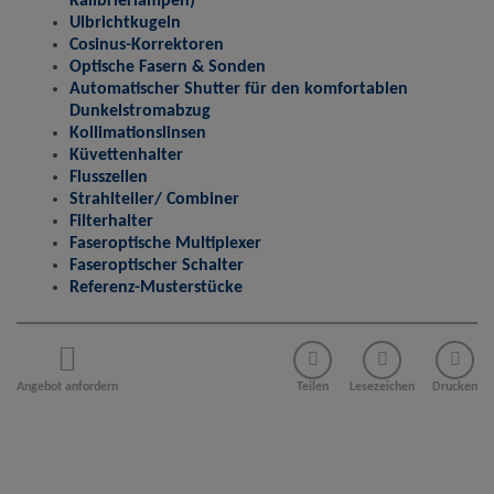
Kalibrierlampen)
Ulbrichtkugeln
Name
Google Analytics
Cosinus-Korrektoren
Optische Fasern & Sonden
Anbieter
Google LLC
Automatischer Shutter für den komfortablen
Zweck
Cookie von Google für Website-Analysen.
Dunkelstromabzug
Erzeugt statistische Daten darüber, wie der
Besucher die Website nutzt.
Kollimationslinsen
Cookie Name
_ga,_gid
Küvettenhalter
Flusszellen
Cookie Laufzeit
2 Jahre
Strahlteiler/ Combiner
Filterhalter
Infos schließen
Faseroptische Multiplexer
Faseroptischer Schalter
Referenz-Musterstücke
Angebot anfordern
Teilen
Lesezeichen
Drucken